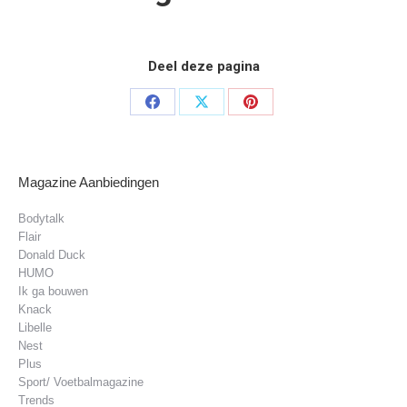
Deel deze pagina
Deel
Deel
Deel
op
op
op
Facebook
X
Pinterest
Magazine Aanbiedingen
Bodytalk
Flair
Donald Duck
HUMO
Ik ga bouwen
Knack
Libelle
Nest
Plus
Sport/ Voetbalmagazine
Trends