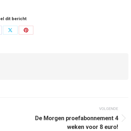
el dit bericht
el
Deel
Deel
op
op
cebook
X
Pinterest
VOLGENDE
De Morgen proefabonnement 4
Volgend
weken voor 8 euro!
bericht