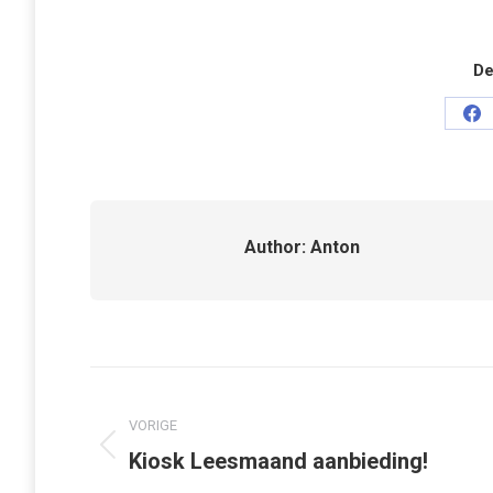
De
De
op
Fa
Author:
Anton
Bericht
navigatie
VORIGE
Vorig
Kiosk Leesmaand aanbieding!
bericht